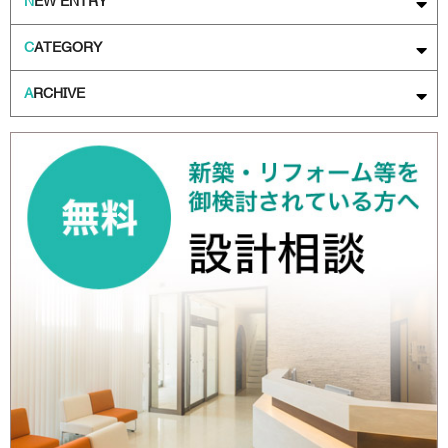
N
EW ENTRY
C
ATEGORY
A
RCHIVE