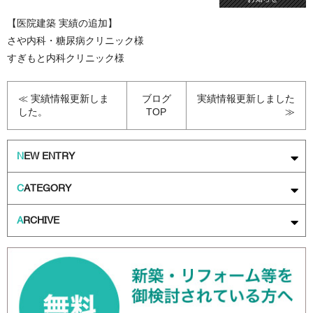
【医院建築 実績の追加】
さや内科・糖尿病クリニック
様
すぎもと内科クリニック
様
≪ 実績情報更新しま
ブログ
実績情報更新しました
した。
TOP
≫
N
EW ENTRY
C
ATEGORY
A
RCHIVE