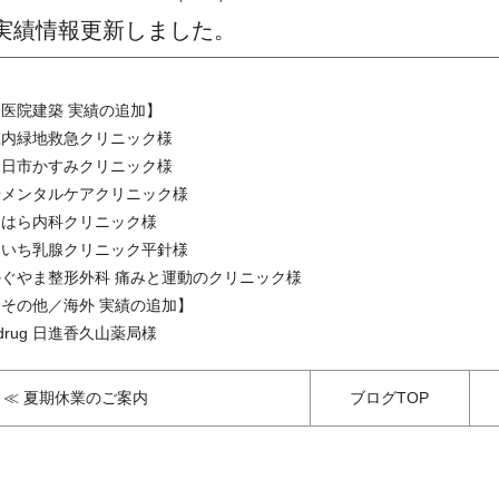
実績情報更新しました。
【医院建築 実績の追加】
庄内緑地救急クリニック
様
四日市かすみクリニック
様
華メンタルケアクリニック
様
おはら内科クリニック
様
あいち乳腺クリニック平針
様
かぐやま整形外科 痛みと運動のクリニック
様
【その他／海外 実績の追加】
drug 日進香久山薬局
様
≪ 夏期休業のご案内
ブログTOP