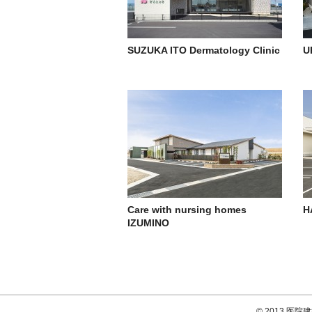
SUZUKA ITO Dermatology Clinic
U
Care with nursing homes
H
IZUMINO
© 2013
医院建