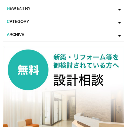
N
EW ENTRY
C
ATEGORY
A
RCHIVE