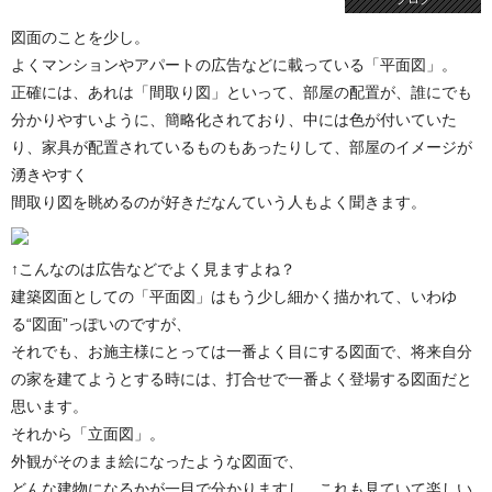
図面のことを少し。
よくマンションやアパートの広告などに載っている「平面図」。
正確には、あれは「間取り図」といって、部屋の配置が、誰にでも
分かりやすいように、簡略化されており、中には色が付いていた
り、家具が配置されているものもあったりして、部屋のイメージが
湧きやすく
間取り図を眺めるのが好きだなんていう人もよく聞きます。
↑こんなのは広告などでよく見ますよね？
建築図面としての「平面図」はもう少し細かく描かれて、いわゆ
る“図面”っぽいのですが、
それでも、お施主様にとっては一番よく目にする図面で、将来自分
の家を建てようとする時には、打合せで一番よく登場する図面だと
思います。
それから「立面図」。
外観がそのまま絵になったような図面で、
どんな建物になるかが一目で分かりますし、これも見ていて楽しい