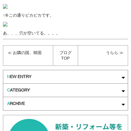
↑⑥この通りピカピカです。
あ、、、穴が空いてる。。。。
≪ お隣の国、韓国
ブログ
うらら ≫
TOP
N
EW ENTRY
C
ATEGORY
A
RCHIVE