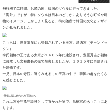
飛行機で二時間。お隣の国、韓国のソウルに行ってきました。
「海外」ですが、特にソウルは日本のどこかにありそうな町並や建
物のイメージ。しかしよく見ると、街の随所で韓国の文化とデザイ
ンが見られました。
こちらは、世界遺産にも登録されている王宮。昌徳宮（チャンドッ
クン）
李氏朝鮮の王である太宗が１４０５年に建設され、豊臣秀吉が朝鮮
に侵攻した文禄慶長の役で焼失しましたが、１６１５年に再建され
た建物です。
一見、日本の寺院に近くみえるこの王宮の中で、韓国の趣をたくさ
ん感じました。
↑屋根の端に飾られた石像たち
これは宮を守る守護神として置かれた物で、昌徳宮のあちこちにあ
ります。