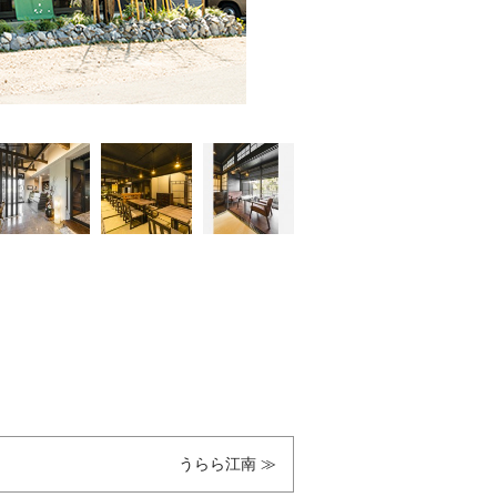
exterior
うらら江南 ≫