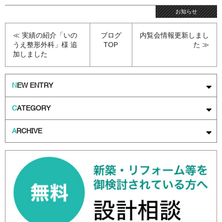
お知らせ
≪ 実績の紹介「いの
ブログ
内覧会情報更新しまし
うえ整形外科」様 追
TOP
た ≫
加しました
N
EW ENTRY
C
ATEGORY
A
RCHIVE