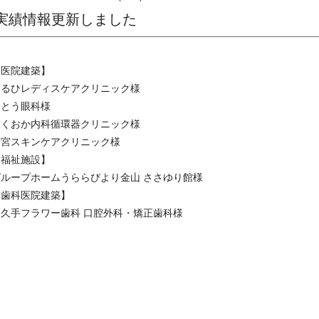
実績情報更新しました
【医院建築】
はるひレディスケアクリニック
様
いとう眼科
様
ふくおか内科循環器クリニック
様
一宮スキンケアクリニック
様
【福祉施設】
グループホームうららびより金山 ささゆり館
様
【歯科医院建築】
長久手フラワー歯科 口腔外科・矯正歯科
様