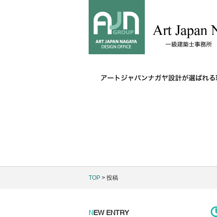
TOP
> 投稿
N
EW ENTRY