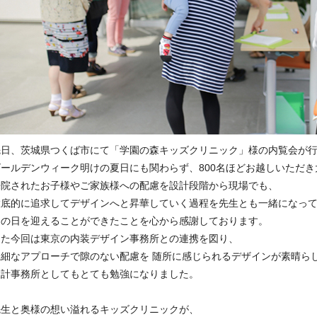
先日、茨城県つくば市にて「学園の森キッズクリニック」様の内覧会が
ゴールデンウィーク明けの夏日にも関わらず、800名ほどお越しいただ
来院されたお子様やご家族様への配慮を設計段階から現場でも、
徹底的に追求してデザインへと昇華していく過程を先生とも一緒になっ
この日を迎えることができたことを心から感謝しております。
また今回は東京の内装デザイン事務所との連携を図り、
繊細なアプローチで隙のない配慮を 随所に感じられるデザインが素晴ら
設計事務所としてもとても勉強になりました。
先生と奥様の想い溢れるキッズクリニックが、