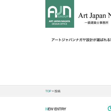
TOP
> 投稿
N
EW ENTRY