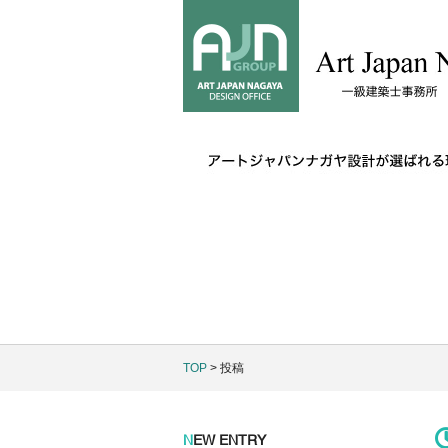
TOP
> 投稿
N
EW ENTRY