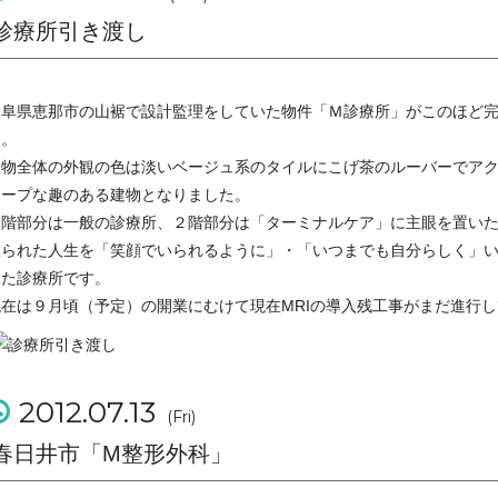
診療所引き渡し
岐阜県恵那市の山裾で設計監理をしていた物件「Ｍ診療所」がこのほど
た。
建物全体の外観の色は淡いベージュ系のタイルにこげ茶のルーバーでア
ャープな趣のある建物となりました。
１階部分は一般の診療所、２階部分は「ターミナルケア」に主眼を置い
限られた人生を「笑顔でいられるように」・「いつまでも自分らしく」
った診療所です。
現在は９月頃（予定）の開業にむけて現在MRIの導入残工事がまだ進行
2012.07.13
(Fri)
春日井市「M整形外科」