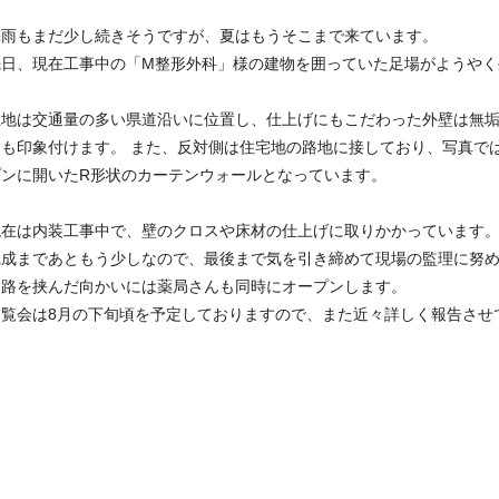
梅雨もまだ少し続きそうですが、夏はもうそこまで来ています。
先日、現在工事中の「M整形外科」様の建物を囲っていた足場がようやく
立地は交通量の多い県道沿いに位置し、仕上げにもこだわった外壁は無
にも印象付けます。 また、反対側は住宅地の路地に接しており、写真で
プンに開いたR形状のカーテンウォールとなっています。
現在は内装工事中で、壁のクロスや床材の仕上げに取りかかっています
完成まであともう少しなので、最後まで気を引き締めて現場の監理に努
道路を挟んだ向かいには薬局さんも同時にオープンします。
内覧会は8月の下旬頃を予定しておりますので、また近々詳しく報告させ