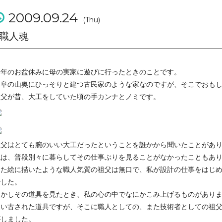
2009.09.24
(Thu)
職人魂
今年のお盆休みに母の実家に遊びに行ったときのことです。
岐阜の山奥にひっそりと建つ古民家のような家なのですが、そこでおも
祖父が昔、大工をしていた頃の手カンナとノミです。
祖父はとても腕のいい大工だったということを誰かから聞いたことがあ
私は、普段別々に暮らしてその仕事ぶりを見ることがなかったこともあ
また絵に描いたような職人気質の祖父は無口で、私が設計の仕事をはじ
でした。
しかしその道具を見たとき、私の心の中でなにかこみ上げるものがあり
使い古された道具ですが、そこに職人としての、また技術者としての祖
がしました。