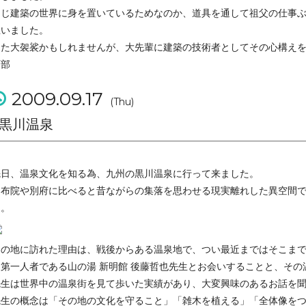
同じ建築の世界に身を置いているためなのか、道具を通して祖父の仕事
思いました。
また大袈裟かもしれませんが、大先輩に建築の技術者としてその心構え
阿部
2009.09.17
(Thu)
黒川温泉
先日、温泉文化を知る為、九州の黒川温泉に行って来ました。
由布院や別府に比べると昔ながらの集落を思わせる現実離れした異空間
た。
この地に訪れた理由は、戦後からある温泉地で、つい最近まではそこま
た第一人者である山の湯 新明館 後藤哲也先生とお会いすることと、そ
先生は世界中の温泉街を見て歩いた実績があり、大変興味のあるお話を
先生の概念は「その地の文化を守ること」「雑木を植える」「全体像を