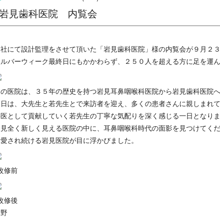
岩見歯科医院 内覧会
当社にて設計監理をさせて頂いた「岩見歯科医院」様の内覧会が９月２
シルバーウィーク最終日にもかかわらず、２５０人を超える方に足を運
この医院は、３５年の歴史を持つ岩見耳鼻咽喉科医院から岩見歯科医院
当日は、大先生と若先生とで来訪者を迎え、多くの患者さんに親しまれ
科医として貢献していく若先生の丁寧な気配りを深く感じる一日となり
一見全く新しく見える医院の中に、耳鼻咽喉科時代の面影を見つけてく
と愛され続ける岩見医院が目に浮かびました。
改修前
改修後
水野