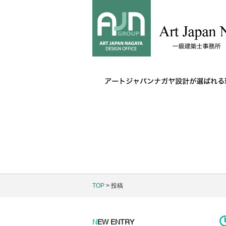
TOP
> 投稿
N
EW ENTRY