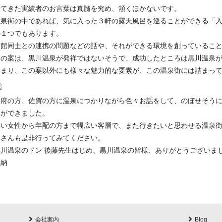
見てきた実績者のお言葉は真髄を究め、頷くほかないです。
温泉街の中であれば、気に入った３軒の露天風呂を巡ることができる「入
の１つでもあります。
旅館同士との連携の問題などの話や、それができる環境を創っているこ
この案は、黒川温泉が発祥ではないそうで、成功したところは黒川温泉
つまり、この案以外にも様々な魅力的な要素が、この温泉街には詰まっ
別府の方、佐賀の方に温泉につかりながら色々お話をして、のぼせそう
とができました。
若い女性から年配の方まで幅広い客層で、また行きたいと思わせる温泉
皆さんも是非行ってみてください。
黒川温泉のドン 後藤先生はじめ、黒川温泉の皆様、ありがとうございま
久納
会社案内
Blog