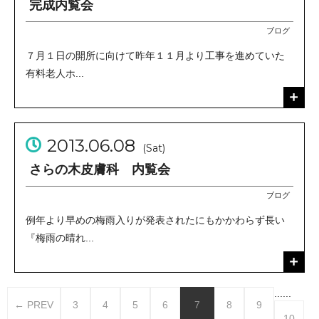
完成内覧会
ブログ
７月１日の開所に向けて昨年１１月より工事を進めていた
有料老人ホ...
2013.06.08
(Sat)
さらの木皮膚科 内覧会
ブログ
例年より早めの梅雨入りが発表されたにもかかわらず長い
『梅雨の晴れ...
...
...
← PREV
3
4
5
6
7
8
9
10