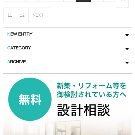
11
12
NEXT →
N
EW ENTRY
C
ATEGORY
A
RCHIVE