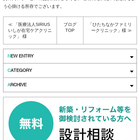
う心掛ける所存でございます。
≪ 「医療法人SIRIUS
ブログ
「ひたちなかファミリ
いしが在宅ケアクリニ
TOP
ークリニック」様 ≫
ック」 様
N
EW ENTRY
C
ATEGORY
A
RCHIVE