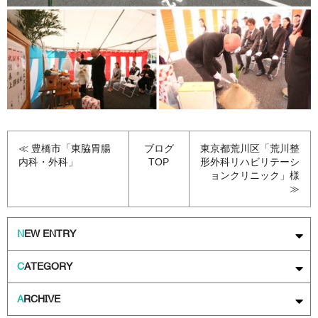
≪ 豊橋市「東脇胃腸
ブログ
東京都荒川区「荒川整
内科・外科」
TOP
形外科リハビリテーシ
ョンクリニック」様
≫
N
EW ENTRY
C
ATEGORY
A
RCHIVE